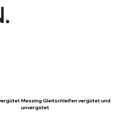
.
vergütet
Messing Gleitschleifen vergütet und
unvergütet